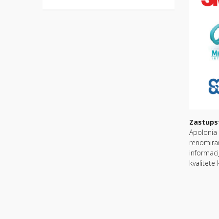
Zastupst
Apolonia 
renomiran
informaci
kvalitete 