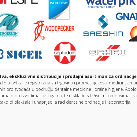
va, ekskluzivne distribucije i prodajni asortiman za ordinacij
d.o.o tvrtka je registrirana za trgovinu i promet lijekova, medicinski
ih proizvođača u području dentalne medicine i oralne higijene. Apolo
jama o proizvodima i uslugama, te u skladu s tržišnim trendovima i 
kako bi olakšala i unaprijedila rad dentalne ordinacije i laboratorija.