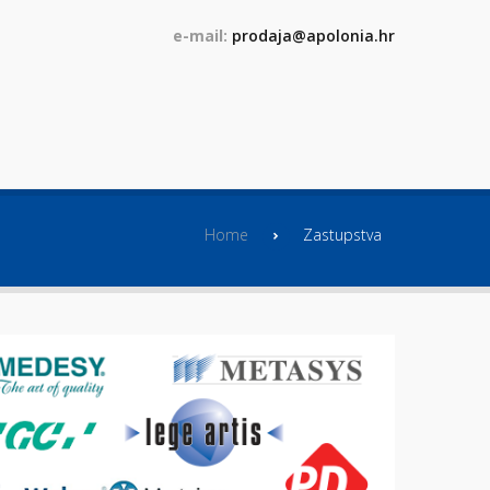
e-mail:
prodaja@apolonia.hr
Home
Zastupstva